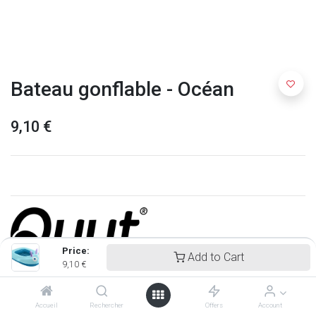
Bateau gonflable - Océan
9,10
€
Price:
Add to Cart
9,10
€
Quut
Accueil
Rechercher
Offers
Account