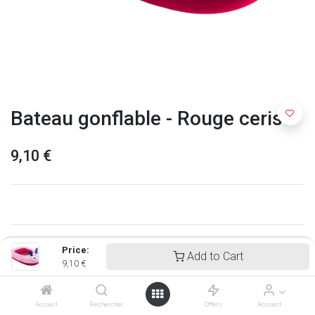
Bateau gonflable - Rouge cerise
9,10
€
Price:
Add to Cart
9,10
€
Accueil
Rechercher
Offers
Account
Quut