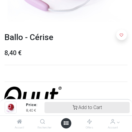
Ballo - Cérise
8,40
€
Price:
Add to Cart
8,40
€
Quut
Accueil
Rechercher
Offers
Account